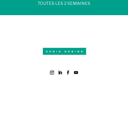
TOUTES LES 2 SEMAINES
EN SAVOIR PLUS
Qui suis-je ?
Quand consulter ?
Actualités
MES PRATIQUES
La naturopathie
La luxopuncture
ENTREPRISE