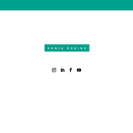
EN SAVOIR PLUS
Qui suis-je ?
Quand consulter ?
Actualités
MES PRATIQUES
La naturopathie
La luxopuncture
ENTREPRISE