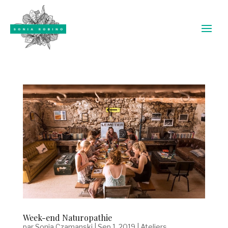
Week-end Naturopathie
par
Sonia Czamanski
|
Sep 1, 2019
|
Ateliers